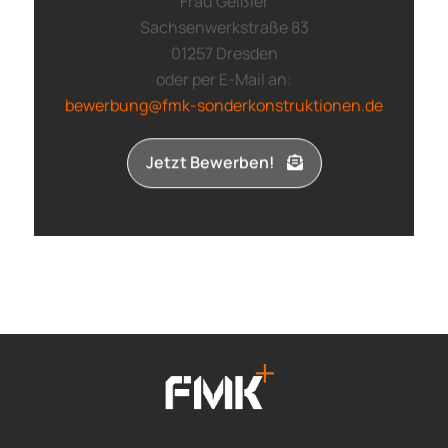
Frau Geißler
Sachsenwerkstraße 83
01257 Dresden
oder per E-Mail an:
bewerbung@fmk-sonderkonstruktionen.de
Jetzt Bewerben!