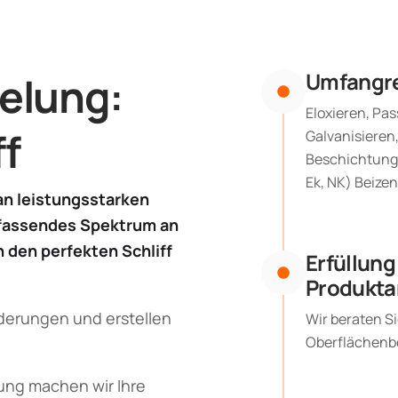
Oberflächenfinish
Umfangre
elung:
Eloxieren, Pas
ff
Galvanisieren
Beschichtunge
Ek, NK) Beize
an leistungsstarken
mfassendes Spektrum an
 den perfekten Schliff
Erfüllung
Produkta
derungen und erstellen
Wir beraten S
Oberflächenbe
lung machen wir Ihre