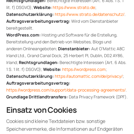
Rechtsgrundlagen:
Berechtigte Interessen (Art. 6 Abs. 1 S. 1
lit. f) DSGVO);
Website:
https://www.strato.de
;
Datenschutzerklärung:
https://www.strato.de/datenschutz/
.
Auftragsverarbeitungsvertrag:
Wird vom Dienstanbieter
bereitgestellt.
WordPress.com:
Hosting und Software für die Erstellung,
Bereitstellung und den Betrieb von Websites, Blogs und
anderen Onlineangeboten;
Dienstanbieter:
Aut O’Mattic A8C
Irland Ltd., Grand Canal Dock, 25 Herbert Pl, Dublin, D02 AY86,
Irland;
Rechtsgrundlagen:
Berechtigte Interessen (Art. 6 Abs.
1 S. 1 lit. f) DSGVO);
Website:
https://wordpress.com
;
Datenschutzerklärung:
https://automattic.com/de/privacy/
;
Auftragsverarbeitungsvertrag:
https://wordpress.com/support/data-processing-agreements/
.
Grundlage Drittlandtransfers:
Data Privacy Framework (DPF).
Einsatz von Cookies
Cookies sind kleine Textdateien bzw. sonstige
Speichervermerke, die Informationen auf Endgeräten