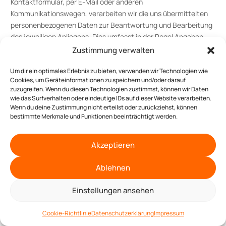
Kontaktformular, per E-Mail oder anderen
Kommunikationswegen, verarbeiten wir die uns übermittelten
personenbezogenen Daten zur Beantwortung und Bearbeitung
des jeweiligen Anliegens. Dies umfasst in der Regel Angaben
wie Name, Kontaktinformationen und gegebenenfalls weitere
Zustimmung verwalten
Informationen, die uns mitgeteilt werden und zur
angemessenen Bearbeitung erforderlich sind. Wir nutzen diese
Um dir ein optimales Erlebnis zu bieten, verwenden wir Technologien wie
Cookies, um Geräteinformationen zu speichern und/oder darauf
Daten ausschließlich für den angegebenen Zweck der
zuzugreifen. Wenn du diesen Technologien zustimmst, können wir Daten
Kontaktaufnahme und Kommunikation;
Rechtsgrundlagen:
wie das Surfverhalten oder eindeutige IDs auf dieser Website verarbeiten.
Vertragserfüllung und vorvertragliche Anfragen (Art. 6 Abs. 1 S.
Wenn du deine Zustimmung nicht erteilst oder zurückziehst, können
bestimmte Merkmale und Funktionen beeinträchtigt werden.
1 lit. b) DSGVO), Berechtigte Interessen (Art. 6 Abs. 1 S. 1 lit. f)
DSGVO).
Akzeptieren
Plug-ins und eingebettete
Funktionen sowie Inhalte
Ablehnen
Wir binden Funktions- und Inhaltselemente in unser
Einstellungen ansehen
Jetzt anfragen
Onlineangebot ein, die von den Servern ihrer jeweiligen
Anbieter (nachfolgend als „Drittanbieter“ bezeichnet)
Cookie-Richtlinie
Datenschutzerklärung
Impressum