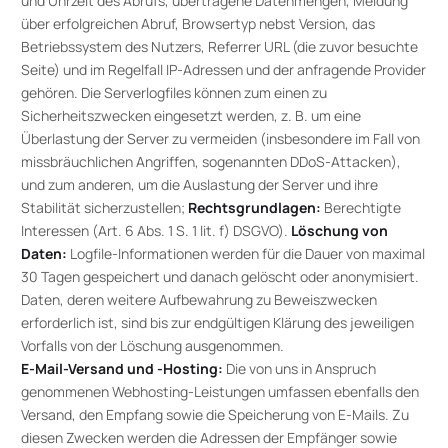
und Uhrzeit des Abrufs, übertragene Datenmengen, Meldung
über erfolgreichen Abruf, Browsertyp nebst Version, das
Betriebssystem des Nutzers, Referrer URL (die zuvor besuchte
Seite) und im Regelfall IP-Adressen und der anfragende Provider
gehören. Die Serverlogfiles können zum einen zu
Sicherheitszwecken eingesetzt werden, z. B. um eine
Überlastung der Server zu vermeiden (insbesondere im Fall von
missbräuchlichen Angriffen, sogenannten DDoS-Attacken),
und zum anderen, um die Auslastung der Server und ihre
Stabilität sicherzustellen;
Rechtsgrundlagen:
Berechtigte
Interessen (Art. 6 Abs. 1 S. 1 lit. f) DSGVO).
Löschung von
Daten:
Logfile-Informationen werden für die Dauer von maximal
30 Tagen gespeichert und danach gelöscht oder anonymisiert.
Daten, deren weitere Aufbewahrung zu Beweiszwecken
erforderlich ist, sind bis zur endgültigen Klärung des jeweiligen
Vorfalls von der Löschung ausgenommen.
E-Mail-Versand und -Hosting:
Die von uns in Anspruch
genommenen Webhosting-Leistungen umfassen ebenfalls den
Versand, den Empfang sowie die Speicherung von E-Mails. Zu
diesen Zwecken werden die Adressen der Empfänger sowie