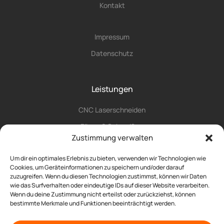
Kontakt
Impressum
Datenschutz
Leistungen
CNC Laserschneiden
Fügen & Schweißen
Zustimmung verwalten
CNC Umformung
Um dir ein optimales Erlebnis zu bieten, verwenden wir Technologien wie
Laserbeschriftung
Cookies, um Geräteinformationen zu speichern und/oder darauf
Manuelles Bearbeiten
zuzugreifen. Wenn du diesen Technologien zustimmst, können wir Daten
wie das Surfverhalten oder eindeutige IDs auf dieser Website verarbeiten.
Mechanische Bearbeitung
Wenn du deine Zustimmung nicht erteilst oder zurückziehst, können
bestimmte Merkmale und Funktionen beeinträchtigt werden.
Montage