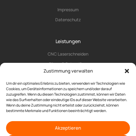
Impressum
Datenschutz
Leistungen
CNC Laserschneiden
Fügen & Schweißen
Zustimmung verwalten
CNC Umformung
Um dir ein optimales Erlebnis zu bieten, verwenden wir Technologien wie
Laserbeschriftung
Cookies, um Geräteinformationen zu speichern und/oder darauf
Manuelles Bearbeiten
zuzugreifen. Wenn du diesen Technologien zustimmst, können wir Daten
wie das Surfverhalten oder eindeutige IDs auf dieser Website verarbeiten.
Mechanische Bearbeitung
Wenn du deine Zustimmung nicht erteilst oder zurückziehst, können
bestimmte Merkmale und Funktionen beeinträchtigt werden.
Montage
Oberflächenfinish
Akzeptieren