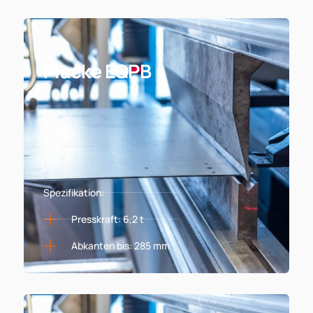
03
Placke EQPB
Spezifikation:
Presskraft: 6,2 t
Abkanten bis: 285 mm