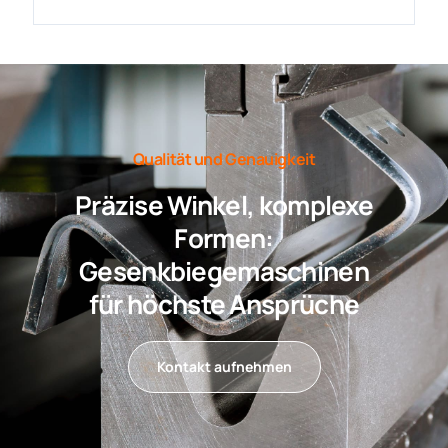
Qualität und Genauigkeit
Präzise Winkel, komplexe
Formen:
Gesenkbiegemaschinen
für höchste Ansprüche
Kontakt aufnehmen