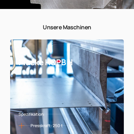
Unsere Maschinen
01
Placke HQPB H
Spezifikation:
Presskraft: 250 t