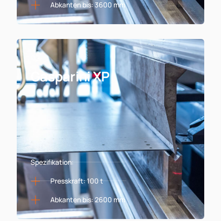
Abkanten bis: 3600 mm
02
Gasparini XP
Spezifikation:
Presskraft: 100 t
Abkanten bis: 2600 mm