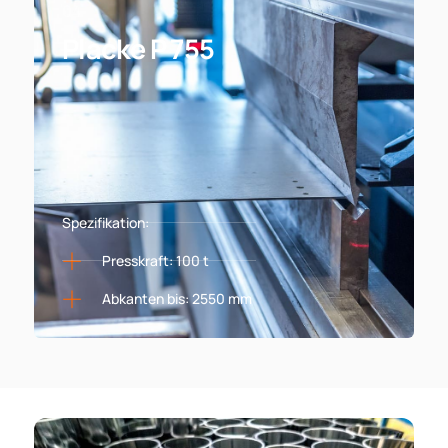
04
Placke P 755
Spezifikation:
Presskraft: 100 t
Abkanten bis: 2550 mm