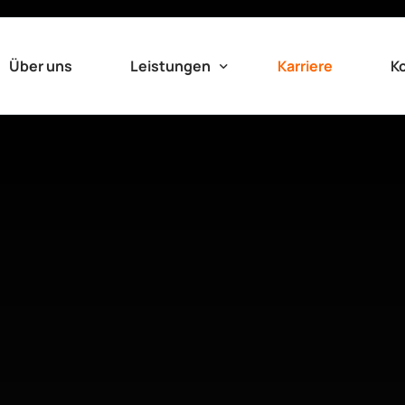
Über uns
Leistungen
Karriere
K
CNC Laserschneiden
CNC Umformung
CNC Laserschweißen
Fügen & Schweißen
Laserbeschriftung
Manuelles Bearbeiten
Mechanisches Bearbeiten