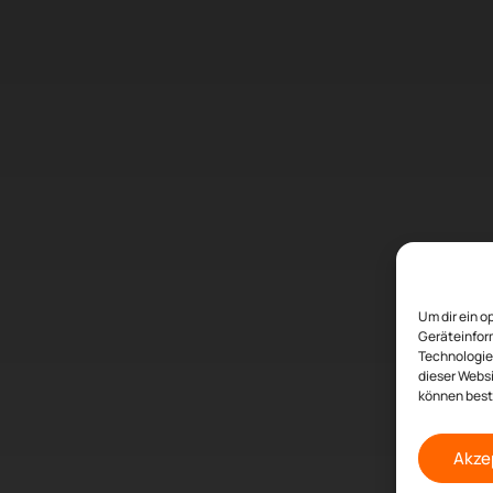
Um dir ein o
Geräteinfor
Technologien
dieser Websi
können best
Akze