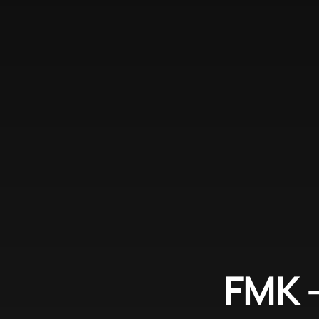
FMK –